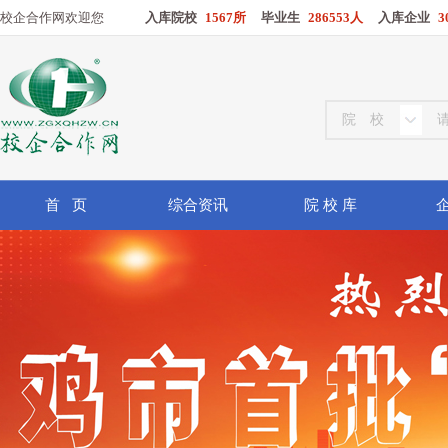
校企合作网欢迎您
入库院校
1567所
毕业生
286553人
入库企业
3
首 页
综合资讯
院 校 库
企