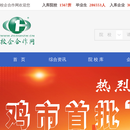
校企合作网欢迎您
入库院校
1567所
毕业生
286553人
入库企业
3
首 页
综合资讯
院 校 库
企