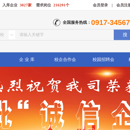
入库企业
3027家
需求岗位
216291个
会员登录
|
会员注
0917-3456
全国服务热线：
企 业 库
校企合作会
校园招聘会