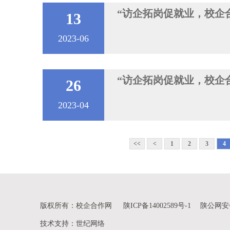
“访企拓岗促就业，校企合
13
2023-06
“访企拓岗促就业，校企合
26
2023-04
<<
<
1
2
3
4
版权所有：校企合作网
陕ICP备14002589号-1
陕公网安备 
技术支持
：
世纪网络