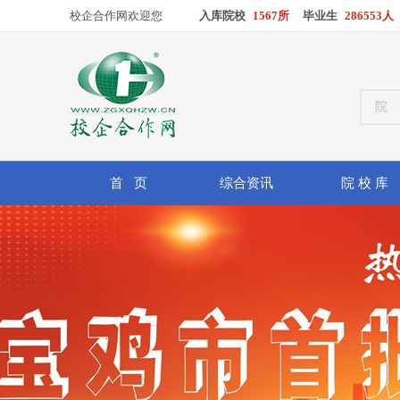
校企合作网欢迎您
入库院校
1567所
毕业生
286553人
首 页
综合资讯
院 校 库