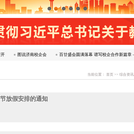
1
2
3
4
5
6
图说济南校企会
百廿盛会圆满落幕 谱写校企合作新篇章 ——
当前位置：
首页
>>
综合资讯
庆节放假安排的通知